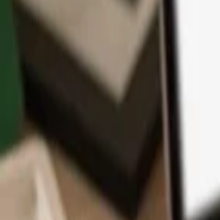
App
Monedas
Info y Soporte