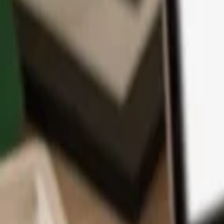
App
Monedas
Info y Soporte