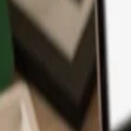
App
Monedas
Info y Soporte