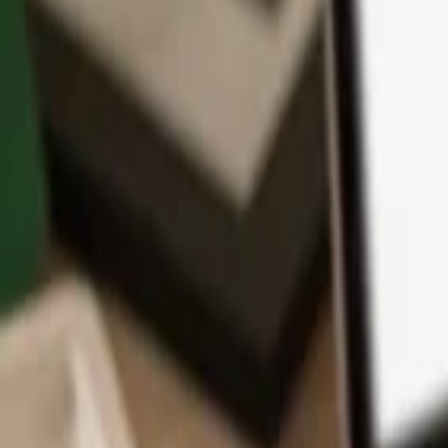
App
Monedas
Info y Soporte