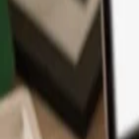
App
Monedas
Info y Soporte