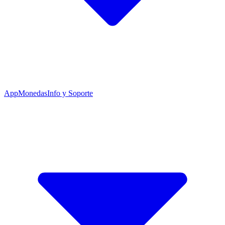
App
Monedas
Info y Soporte