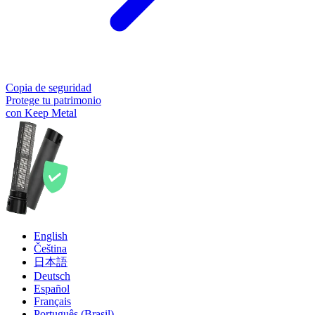
Copia de seguridad
Protege tu patrimonio
con Keep Metal
English
Čeština
日本語
Deutsch
Español
Français
Português (Brasil)