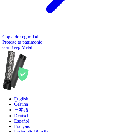
Copia de seguridad
Protege tu patrimonio
con Keep Metal
English
Čeština
日本語
Deutsch
Español
Français
Português (Brasil)