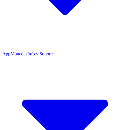
App
Monedas
Info y Soporte