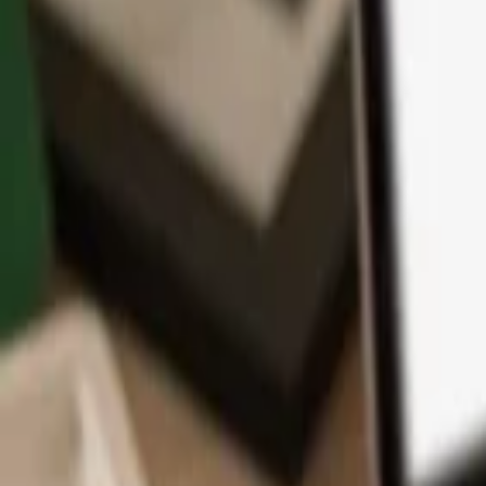
App
Monedas
Info y Soporte