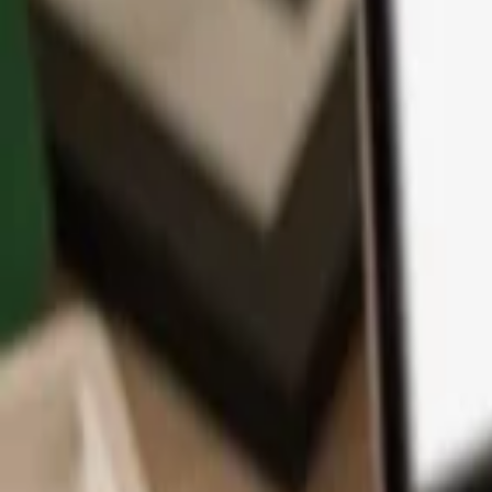
App
Monedas
Info y Soporte