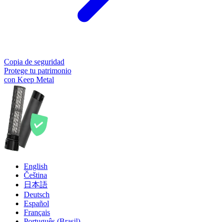
Copia de seguridad
Protege tu patrimonio
con Keep Metal
English
Čeština
日本語
Deutsch
Español
Français
Português (Brasil)