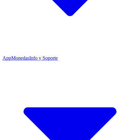
App
Monedas
Info y Soporte