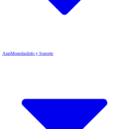
App
Monedas
Info y Soporte