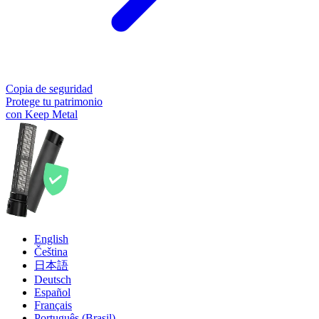
Copia de seguridad
Protege tu patrimonio
con Keep Metal
English
Čeština
日本語
Deutsch
Español
Français
Português (Brasil)