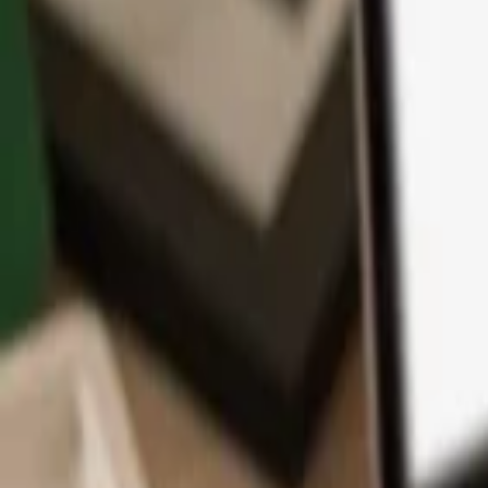
App
Monedas
Info y Soporte