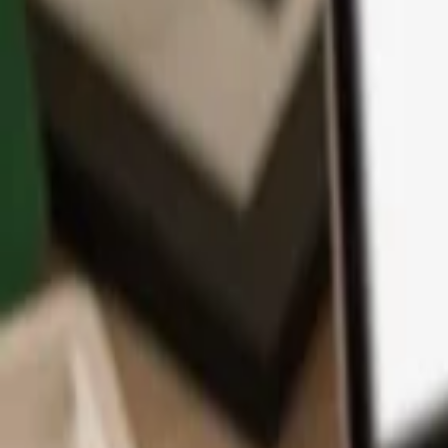
App
Monedas
Info y Soporte