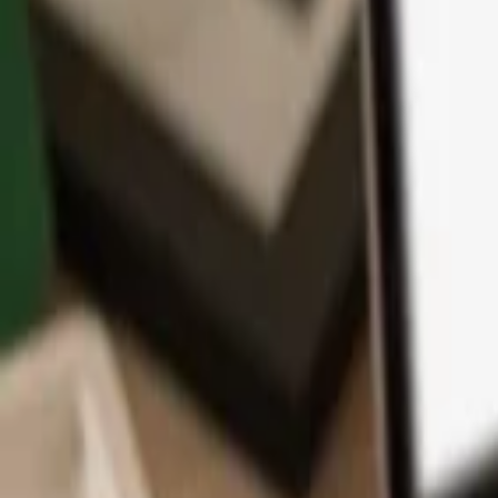
App
Monedas
Info y Soporte