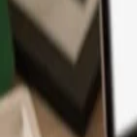
App
Monedas
Info y Soporte