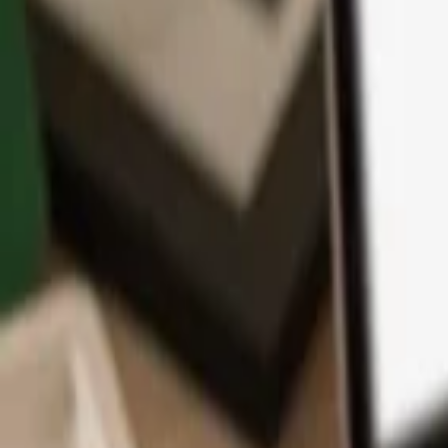
App
Monedas
Info y Soporte