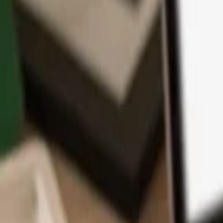
App
Monedas
Info y Soporte