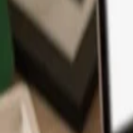
App
Monedas
Info y Soporte