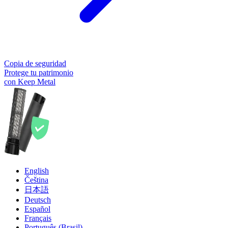
Copia de seguridad
Protege tu patrimonio
con Keep Metal
English
Čeština
日本語
Deutsch
Español
Français
Português (Brasil)