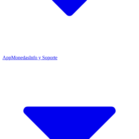
App
Monedas
Info y Soporte