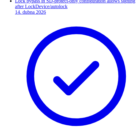
Lock bypass in SD-protect-only configuration allows signing
after LockDevice/autolock
14. dubna 2026