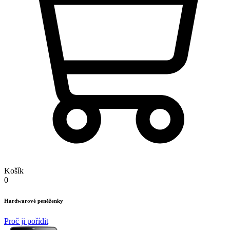
Košík
0
Hardwarové peněženky
Proč ji pořídit