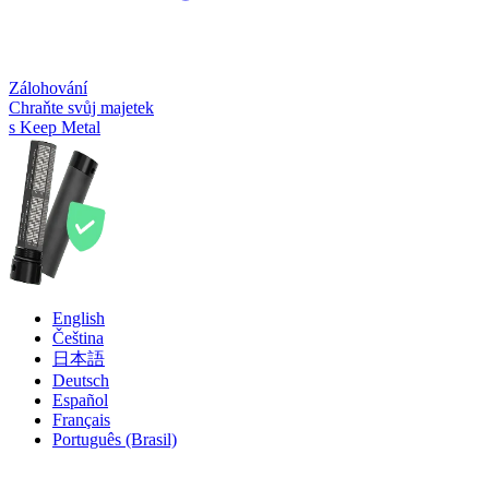
Zálohování
Chraňte svůj majetek
s Keep Metal
English
Čeština
日本語
Deutsch
Español
Français
Português (Brasil)