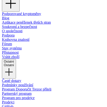
Podporované kryptoměny
Blog
Aplikace peněženek třetích stran
Soukromí a bezpečnost
O společnosti
Podpora
Knihovna znalostí
Fórum
Stav systému
Přístupnost
Vrátit zboží
Ostatní
Ostatní
Časté dotazy
Podmínky používání
Program Doporučit Trezor příteli
Partnerský program
Program pro prodejce
Prodejci
GitHub