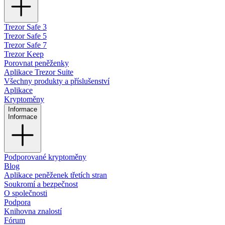
Trezor Safe 3
Trezor Safe 5
Trezor Safe 7
Trezor Keep
Porovnat peněženky
Aplikace Trezor Suite
Všechny produkty a příslušenství
Aplikace
Kryptoměny
Informace
Informace
Podporované kryptoměny
Blog
Aplikace peněženek třetích stran
Soukromí a bezpečnost
O společnosti
Podpora
Knihovna znalostí
Fórum