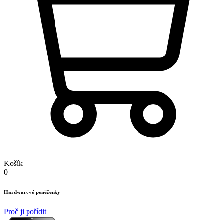
Košík
0
Hardwarové peněženky
Proč ji pořídit