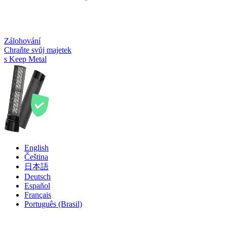
Zálohování
Chraňte svůj majetek
s Keep Metal
English
Čeština
日本語
Deutsch
Español
Français
Português (Brasil)