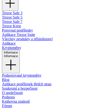
Trezor Safe 3
Trezor Safe 5
Trezor Safe 7
Trezor Keep
Porovnat peněženky
Aplikace Trezor Suite
Všechny produkty a příslušenství
Aplikace
Kryptoměny
Informace
Informace
Podporované kryptoměny
Blog
Aplikace peněženek třetích stran
Soukromí a bezpečnost
O společnosti
Podpora
Knihovna znalostí
Fórum