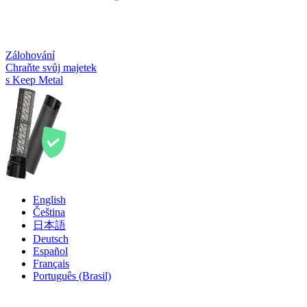
Zálohování
Chraňte svůj majetek
s Keep Metal
English
Čeština
日本語
Deutsch
Español
Français
Português (Brasil)