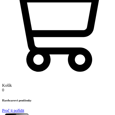
Košík
0
Hardwarové peněženky
Proč ji pořídit