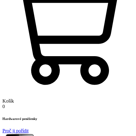
Košík
0
Hardwarové peněženky
Proč ji pořídit