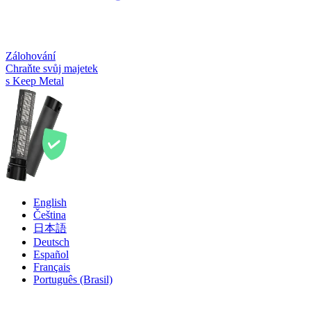
Zálohování
Chraňte svůj majetek
s Keep Metal
English
Čeština
日本語
Deutsch
Español
Français
Português (Brasil)