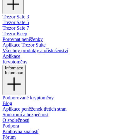
Trezor Safe 3
Trezor Safe 5
Trezor Safe 7
Trezor Keep
Porovnat peněženky
Aplikace Trezor Suite
Všechny produkty a příslušenství
Aplikace
Kryptoměny
Informace
Informace
Podporované kryptoměny
Blog
Aplikace peněženek třetích stran
Soukromí a bezpečnost
O společnosti
Podpora
Knihovna znalostí
Fórum