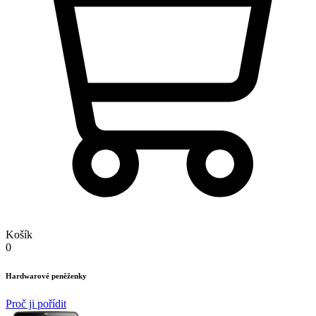
Košík
0
Hardwarové peněženky
Proč ji pořídit