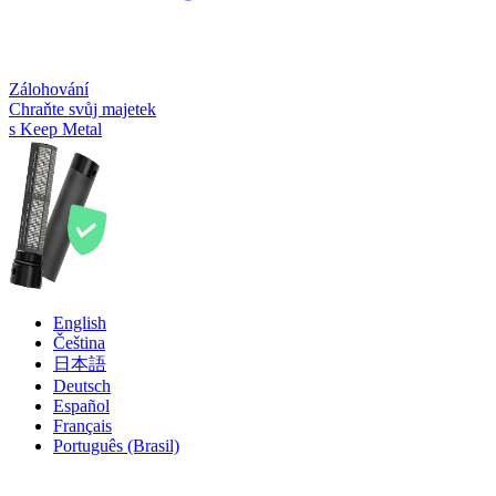
Zálohování
Chraňte svůj majetek
s Keep Metal
English
Čeština
日本語
Deutsch
Español
Français
Português (Brasil)