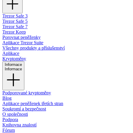
Trezor Safe 3
Trezor Safe 5
Trezor Safe 7
Trezor Keep
Porovnat peněženky
Aplikace Trezor Suite
Všechny produkty a příslušenství
Aplikace
Kryptoměny
Informace
Informace
Podporované kryptoměny
Blog
Aplikace peněženek třetích stran
Soukromí a bezpečnost
O společnosti
Podpora
Knihovna znalostí
Fórum