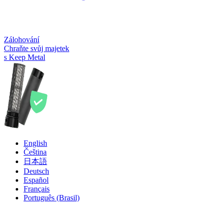
Zálohování
Chraňte svůj majetek
s Keep Metal
English
Čeština
日本語
Deutsch
Español
Français
Português (Brasil)