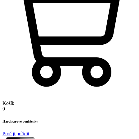
Košík
0
Hardwarové peněženky
Proč ji pořídit