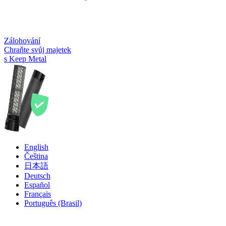
Zálohování
Chraňte svůj majetek
s Keep Metal
English
Čeština
日本語
Deutsch
Español
Français
Português (Brasil)