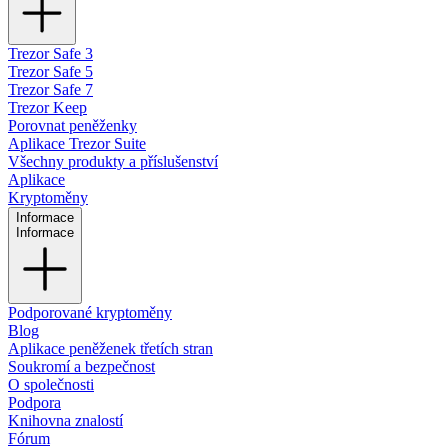
Trezor Safe 3
Trezor Safe 5
Trezor Safe 7
Trezor Keep
Porovnat peněženky
Aplikace Trezor Suite
Všechny produkty a příslušenství
Aplikace
Kryptoměny
Informace
Informace
Podporované kryptoměny
Blog
Aplikace peněženek třetích stran
Soukromí a bezpečnost
O společnosti
Podpora
Knihovna znalostí
Fórum