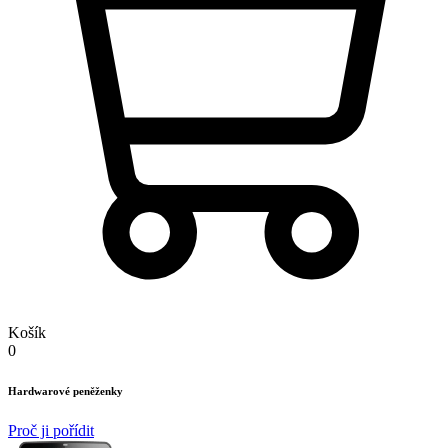
Košík
0
Hardwarové peněženky
Proč ji pořídit