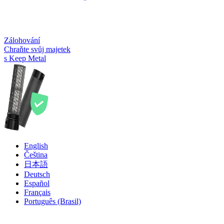
Zálohování
Chraňte svůj majetek
s Keep Metal
English
Čeština
日本語
Deutsch
Español
Français
Português (Brasil)