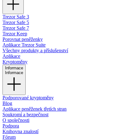
Trezor Safe 3
Trezor Safe 5
Trezor Safe 7
Trezor Keep
Porovnat peněženky
Aplikace Trezor Suite
Všechny produkty a příslušenství
Aplikace
Kryptoměny
Informace
Informace
Podporované kryptoměny
Blog
Aplikace peněženek třetích stran
Soukromí a bezpečnost
O společnosti
Podpora
Knihovna znalostí
Fórum