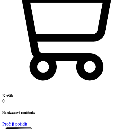
Košík
0
Hardwarové peněženky
Proč ji pořídit