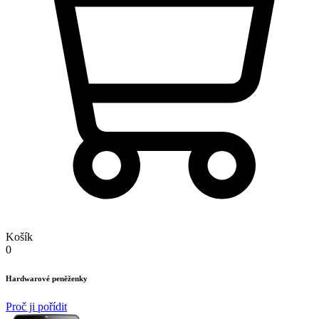
Košík
0
Hardwarové peněženky
Proč ji pořídit