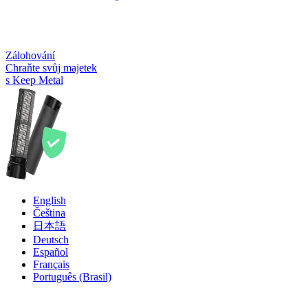
Zálohování
Chraňte svůj majetek
s Keep Metal
English
Čeština
日本語
Deutsch
Español
Français
Português (Brasil)