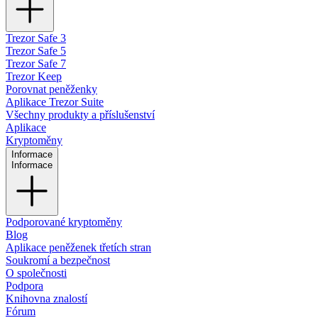
Trezor Safe 3
Trezor Safe 5
Trezor Safe 7
Trezor Keep
Porovnat peněženky
Aplikace Trezor Suite
Všechny produkty a příslušenství
Aplikace
Kryptoměny
Informace
Informace
Podporované kryptoměny
Blog
Aplikace peněženek třetích stran
Soukromí a bezpečnost
O společnosti
Podpora
Knihovna znalostí
Fórum