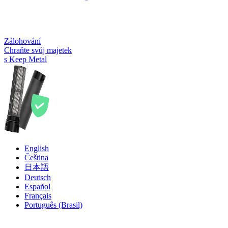
Zálohování
Chraňte svůj majetek
s Keep Metal
English
Čeština
日本語
Deutsch
Español
Français
Português (Brasil)