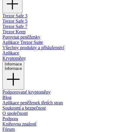
Trezor Safe 3
Trezor Safe 5
Trezor Safe 7
Trezor Keep
Porovnat peněženky
Aplikace Trezor Suite
Všechny produkty a příslušenství
Aplikace
Kryptoměny
Informace
Informace
Podporované kryptoměny
Blog
Aplikace peněženek třetích stran
Soukromí a bezpečnost
O společnosti
Podpora
Knihovna znalostí
Fórum