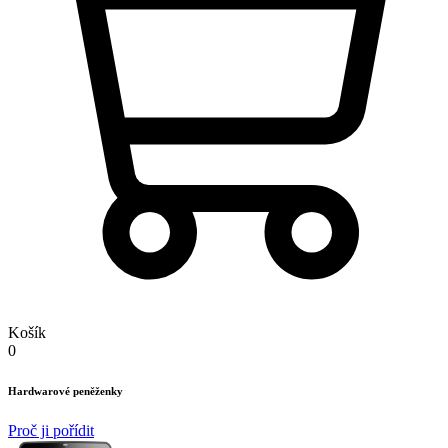
Košík
0
Hardwarové peněženky
Proč ji pořídit