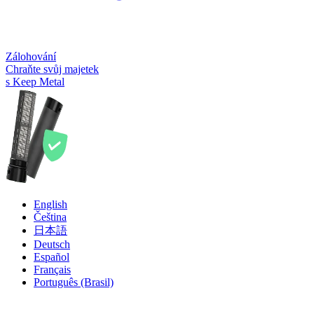
Zálohování
Chraňte svůj majetek
s Keep Metal
English
Čeština
日本語
Deutsch
Español
Français
Português (Brasil)