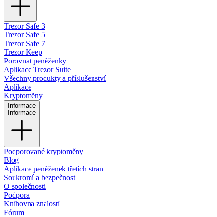
Trezor Safe 3
Trezor Safe 5
Trezor Safe 7
Trezor Keep
Porovnat peněženky
Aplikace Trezor Suite
Všechny produkty a příslušenství
Aplikace
Kryptoměny
Informace
Informace
Podporované kryptoměny
Blog
Aplikace peněženek třetích stran
Soukromí a bezpečnost
O společnosti
Podpora
Knihovna znalostí
Fórum