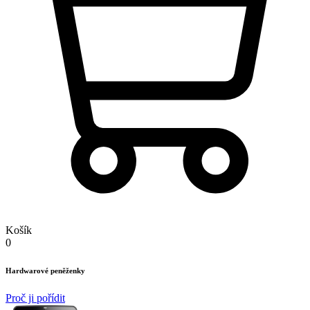
Košík
0
Hardwarové peněženky
Proč ji pořídit