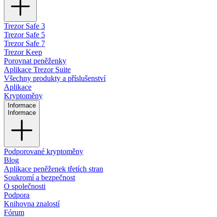
Trezor Safe 3
Trezor Safe 5
Trezor Safe 7
Trezor Keep
Porovnat peněženky
Aplikace Trezor Suite
Všechny produkty a příslušenství
Aplikace
Kryptoměny
Informace
Informace
Podporované kryptoměny
Blog
Aplikace peněženek třetích stran
Soukromí a bezpečnost
O společnosti
Podpora
Knihovna znalostí
Fórum