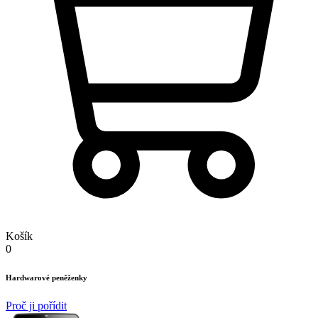
Košík
0
Hardwarové peněženky
Proč ji pořídit