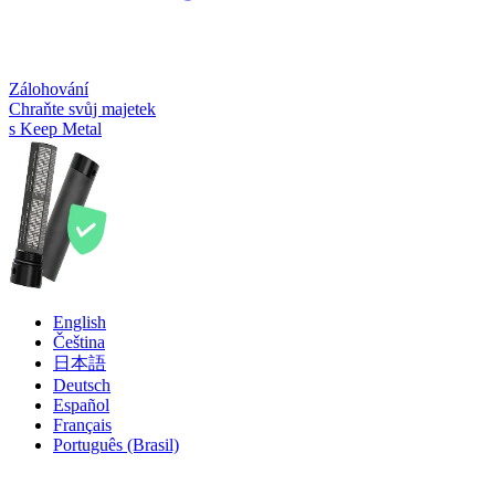
Zálohování
Chraňte svůj majetek
s Keep Metal
English
Čeština
日本語
Deutsch
Español
Français
Português (Brasil)